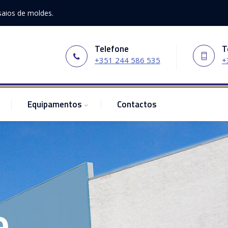
saios de moldes.
Telefone
T
+351 244 586 535
+
Equipamentos
Contactos
e