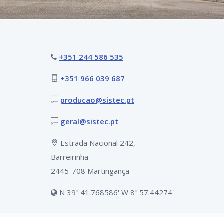
+351 244 586 535
+351 966 039 687
producao@sistec.pt
geral@sistec.pt
Estrada Nacional 242,
Barreirinha
2445-708 Martingança
N 39º 41.768586' W 8º 57.44274'