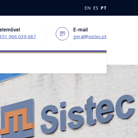
EN
ES
PT
elemóvel
E-mail
351 966 039 687
geral@sistec.pt